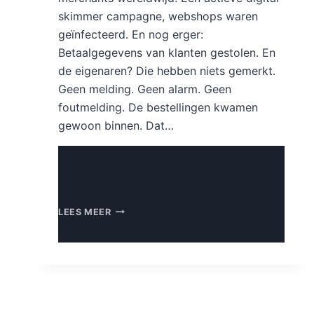
skimmer campagne, webshops waren
geïnfecteerd. En nog erger:
Betaalgegevens van klanten gestolen. En
de eigenaren? Die hebben niets gemerkt.
Geen melding. Geen alarm. Geen
foutmelding. De bestellingen kwamen
gewoon binnen. Dat…
BETAALGEGEVENS
LEES MEER
GESTOLEN
VIA
JOUW
WEBSHOP?
ZO
HERKEN
EN