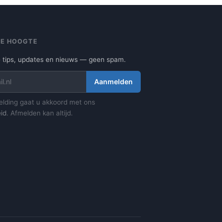
 DE HOOGTE
 tips, updates en nieuws — geen spam.
Aanmelden
lding gaat u akkoord met ons
id
. Afmelden kan altijd.