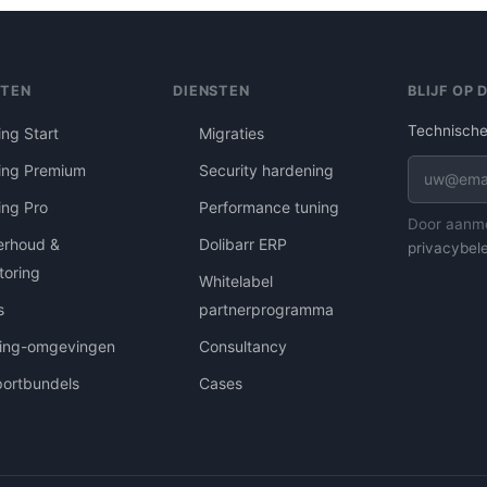
TTEN
DIENSTEN
BLIJF OP
Technische
ing Start
Migraties
ing Premium
Security hardening
ing Pro
Performance tuning
Door aanme
rhoud &
Dolibarr ERP
privacybele
toring
Whitelabel
s
partnerprogramma
ing-omgevingen
Consultancy
ortbundels
Cases