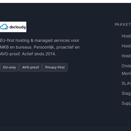
VOORKOM
JE
EEN
DIGITAL
PAKKE
SKIMMER
Host
EU-first hosting & managed services voor
Host
MKB en bureaus. Persoonlijk, proactief en
AVG-proof. Actief sinds 2014.
Host
Onde
EU-only
AVG-proof
Privacy-First
Moni
SLA'
Stag
Supp