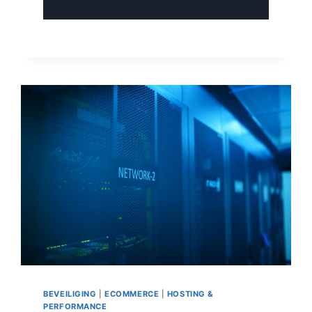
UPDATES
IN
DECEMBER?
BETER
VAN
NIET
–
EN
WAAROM
BEVEILIGING
|
ECOMMERCE
|
HOSTING &
PERFORMANCE