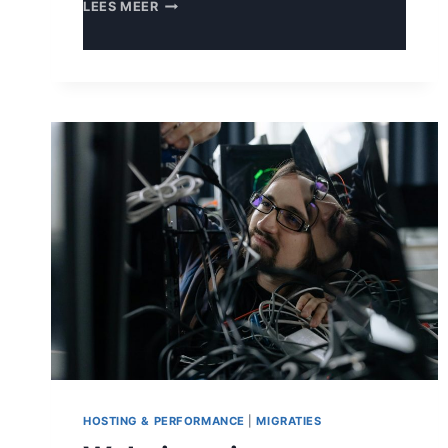
09:00
LEES MEER
UUR:
KOFFIE,
MAIL
EN
142.000
GEBLOKKEERDE
AANVALLEN
HOSTING & PERFORMANCE
|
MIGRATIES