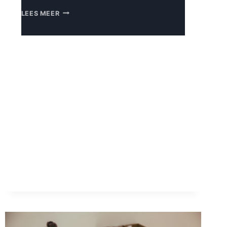
EUROSTACK:
LEES MEER
EUROPA
KIEST
ZIJN
EIGEN
DIGITALE
KOERS