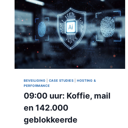
VOORKOM
JE
EEN
DIGITAL
SKIMMER
BEVEILIGING
|
CASE STUDIES
|
HOSTING &
PERFORMANCE
09:00 uur: Koffie, mail
en 142.000
geblokkeerde