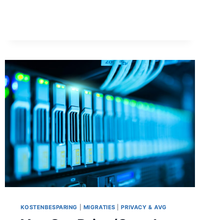
KOSTENBESPARING
|
MIGRATIES
|
PRIVACY & AVG