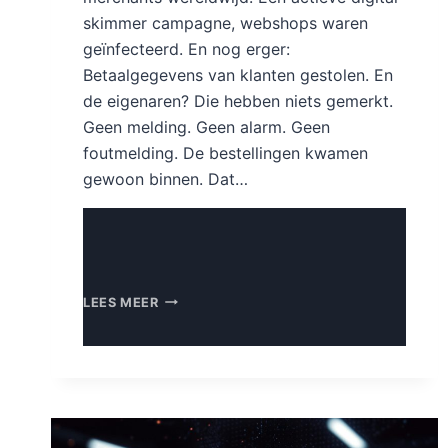
skimmer campagne, webshops waren
geïnfecteerd. En nog erger:
Betaalgegevens van klanten gestolen. En
de eigenaren? Die hebben niets gemerkt.
Geen melding. Geen alarm. Geen
foutmelding. De bestellingen kwamen
gewoon binnen. Dat…
BETAALGEGEVENS
LEES MEER
GESTOLEN
VIA
JOUW
WEBSHOP?
ZO
HERKEN
EN